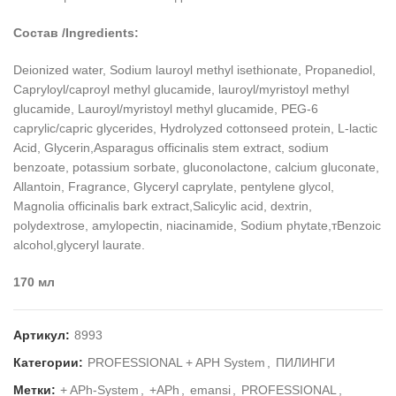
Состав /Ingredients:
Deionized water, Sodium lauroyl methyl isethionate, Propanediol,
Capryloyl/caproyl methyl glucamide, lauroyl/myristoyl methyl
glucamide, Lauroyl/myristoyl methyl glucamide, PEG-6
caprylic/capric glycerides, Hydrolyzed cottonseed protein, L-lactic
Acid, Glycerin,Asparagus officinalis stem extract, sodium
benzoate, potassium sorbate, gluconolactone, calcium gluconate,
Allantoin, Fragrance, Glyceryl caprylate, pentylene glycol,
Magnolia officinalis bark extract,Salicylic acid, dextrin,
polydextrose, amylopectin, niacinamide, Sodium phytate,тBenzoic
alcohol,glyceryl laurate.
170 мл
Артикул:
8993
Категории:
PROFESSIONAL + APH System
,
ПИЛИНГИ
Метки:
+ APh-System
,
+APh
,
emansi
,
PROFESSIONAL
,