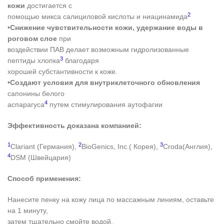
кожи
достигается с
2
помощью микса салициловой кислоты и ниацинамида
•
Снижение чувствительности кожи, удержание воды в
роговом слое
при
воздействии ПАВ делает возможным гидролизованные
3
пептиды хлопка
благодаря
хорошей субстантивности к коже.
•
Создают условия для внутриклеточного обновления
сапонины белого
4
аспарагуса
путем стимулирования аутофагии
Эффективность доказана компанией:
1
2
3
Clariant (Германия),
BioGenics, Inc.( Корея),
Croda(Англия),
4
DSM (Швейцария)
Способ применения:
Нанесите пенку на кожу лица по массажным линиям, оставьте
на 1 минуту,
затем тщательно смойте водой.