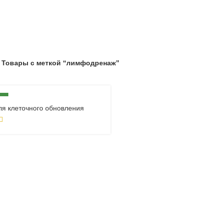
26
Продуктов
Товары с меткой “лимфодренаж”
А
ля клеточного обновления