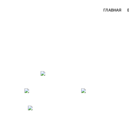
ГЛАВНАЯ
ДОМАШНЕЕ 
33
Продукта
ПИЛИНГИ
АНТ
9
Продуктов
1
Про
УХОД ЗА ПРО
8
Продуктов