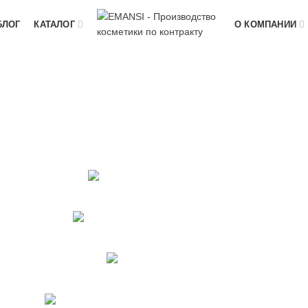
БЛОГ
КАТАЛОГ
О КОМПАНИИ
лимфодрена
ПРИМЕНЕНИЕ
PROFESSIO
35
Продуктов
ИСЕПТИКИ
УХОД ЗА КОЖЕЙ ЛИЦ
дукт
41
Продукт
БЛЕМНОЙ КОЖЕЙ
УХОД ЗА КОЖЕ
9
Продуктов
ПРОГРАММЫ УХОДА