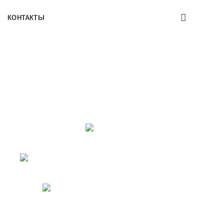
КОНТАКТЫ
ж
NAL + APH SYSTEM
ПАТЧИ
2
Продукта
А
УХОД ЗА КОЖЕЙ ВЕК
6
Продуктов
Й ТЕЛА
СОЛНЦЕЗАЩИТА
7
Продуктов