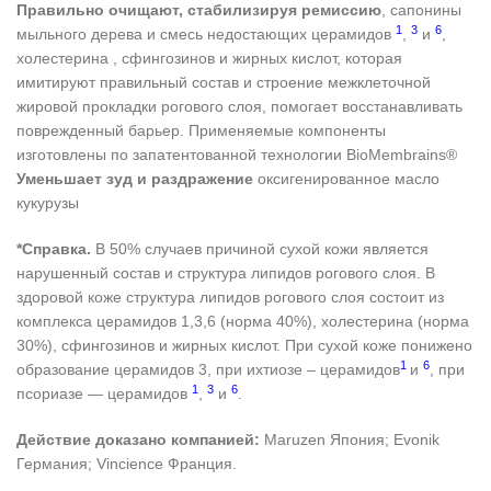
Правильно очищают, стабилизируя ремиссию
, сапонины
1
3
6
мыльного дерева и смесь недостающих церамидов
,
и
,
холестерина , сфингозинов и жирных кислот, которая
имитируют правильный состав и строение межклеточной
жировой прокладки рогового слоя, помогает восстанавливать
поврежденный барьер. Применяемые компоненты
изготовлены по запатентованной технологии BioMembrains®
Уменьшает зуд и раздражение
оксигенированное масло
кукурузы
*Справка.
В 50% случаев причиной сухой кожи является
нарушенный состав и структура липидов рогового слоя. В
здоровой коже структура липидов рогового слоя состоит из
комплекса церамидов 1,3,6 (норма 40%), холестерина (норма
30%), сфингозинов и жирных кислот. При сухой коже понижено
1
6
образование церамидов 3, при ихтиозе – церамидов
и
, при
1
3
6
псориазе — церамидов
,
и
.
Действие доказано компанией:
Maruzen Япония; Evonik
Германия; Vincience Франция.