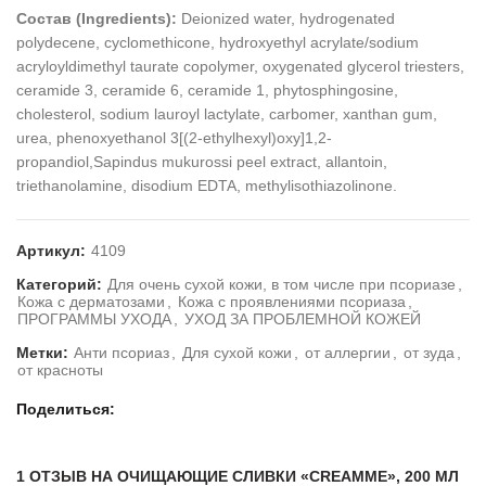
Состав (Ingredients):
Deionized water, hydrogenated
polydecene, cyclomethicone, hydroxyethyl acrylate/sodium
acryloyldimethyl taurate copolymer, oxygenated glycerol triesters,
ceramide 3, ceramide 6, ceramide 1, phytosphingosine,
cholesterol, sodium lauroyl lactylate, carbomer, xanthan gum,
urea, phenoxyethanol 3[(2-ethylhexyl)oxy]1,2-
propandiol,Sapindus mukurossi peel extract, allantoin,
triethanolamine, disodium EDTA, methylisothiazolinone.
Артикул:
4109
Категорий:
Для очень сухой кожи, в том числе при псориазе
,
Кожа с дерматозами
,
Кожа с проявлениями псориаза
,
ПРОГРАММЫ УХОДА
,
УХОД ЗА ПРОБЛЕМНОЙ КОЖЕЙ
Метки:
Анти псориаз
,
Для сухой кожи
,
от аллергии
,
от зуда
,
от красноты
Поделиться
1 ОТЗЫВ НА
ОЧИЩАЮЩИЕ СЛИВКИ «CREAMME», 200 МЛ